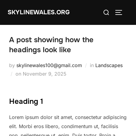
Skip
Search
SKYLINEWALES.ORG
to
TOGGLE
for:
content
A post showing how the
headings look like
by
skylinewales100@gmail.com
in
Landscapes
Posted
on
November 9, 2025
on
Heading 1
Lorem ipsum dolor sit amet, consectetur adipiscing
elit. Morbi eros libero, condimentum ut, facilisis
non, pellentesque ut, enim. Duis tortor. Proin a